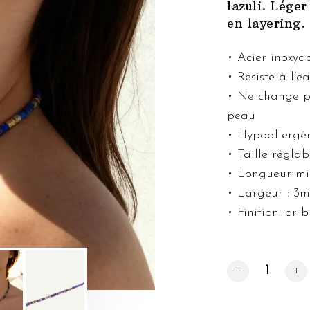
lazuli. Léger
en layering.
• Acier inoxyda
• Résiste à l’e
• Ne change pa
peau
• Hypoallergé
• Taille réglab
• Longueur mi
• Largeur : 3
• Finition: or b
quantité de Colli