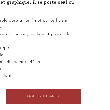
 et graphique, il se porte seul ou
ble doré à l’or fin et perles heishi
au
s de couleur, ne déteint pas sur la
nique
le
ni: 38cm, maxi: 44cm
mm
rillant
er Asteri
AJOUTER AU PANIER