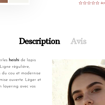
0.0
écr
sta
rat
Description
Avis
erles
heishi
de lapis
 Ligne régulière,
s du cou et modernise
mise ouverte. Léger et
en layering avec vos