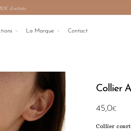
e 80€ d'achats
ctions
La Marque
Contact
Collier A
45,0
€
Collier court