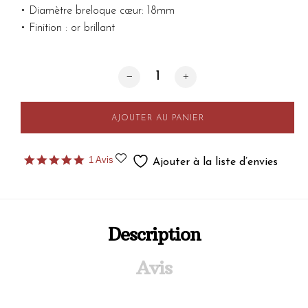
• Diamètre breloque cœur: 18mm
• Finition : or brillant
quantité de Collier Judith
AJOUTER AU PANIER
5.0
1 Avis
Ajouter à la liste d’envies
star
rating
Description
Avis