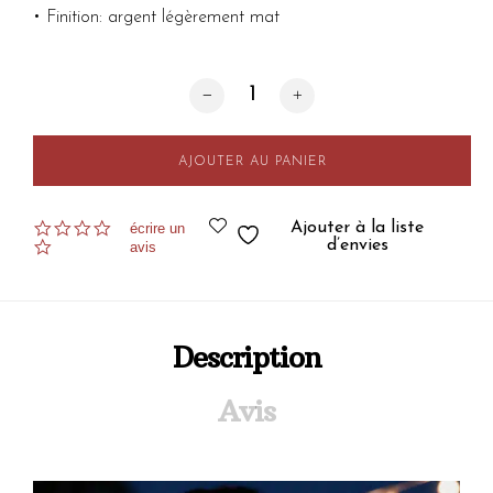
• Finition: argent légèrement mat
quantité de Créoles Kyma Argent
AJOUTER AU PANIER
0.0
Ajouter à la liste
écrire un
star
d’envies
avis
rating
Description
Avis