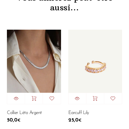
aussi…
Collier Léto Argent
Earcuff Lily
50,0
25,0
€
€