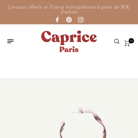
Livraison offerte en France métropolitaine à partir de 80€
d'achats
0