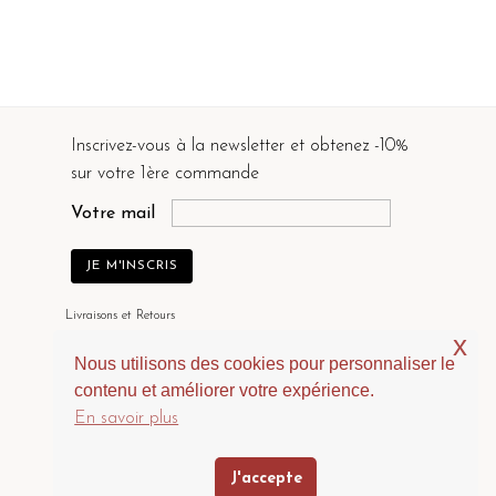
Inscrivez-vous à la newsletter et obtenez -10%
sur votre 1ère commande
Votre mail
Livraisons et Retours
x
Contactez-nous
Nous utilisons des cookies pour personnaliser le
A Propos
contenu et améliorer votre expérience.
Politique de Confidentialité
En savoir plus
Mentions Légales et CGV
J'accepte
Blog