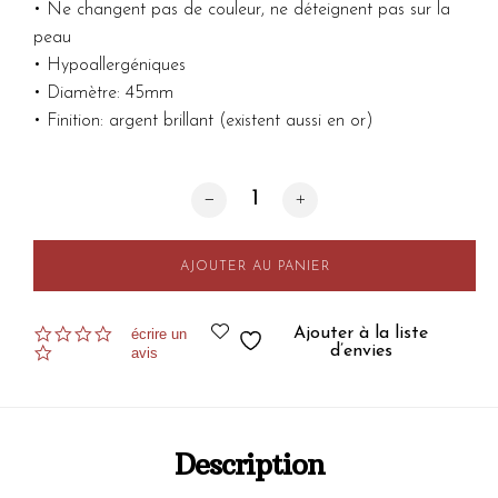
• Ne changent pas de couleur, ne déteignent pas sur la
peau
• Hypoallergéniques
• Diamètre: 45mm
• Finition: argent brillant (existent aussi en or)
quantité de Créoles Séréna Argent
AJOUTER AU PANIER
0.0
Ajouter à la liste
écrire un
star
d’envies
avis
rating
Description