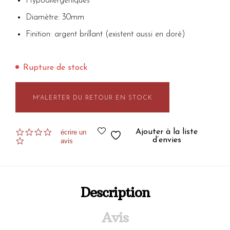
Hypoallergéniques
Diamètre: 30mm
Finition: argent brillant (existent aussi en doré)
Rupture de stock
M'ALERTER DU RETOUR EN STOCK
0.0
Ajouter à la liste
écrire un
star
d’envies
avis
rating
Description
Avis