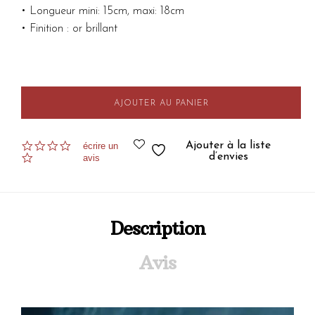
• Longueur mini: 15cm, maxi: 18cm
• Finition : or brillant
AJOUTER AU PANIER
0.0
Ajouter à la liste
écrire un
star
d’envies
avis
rating
Description
Avis