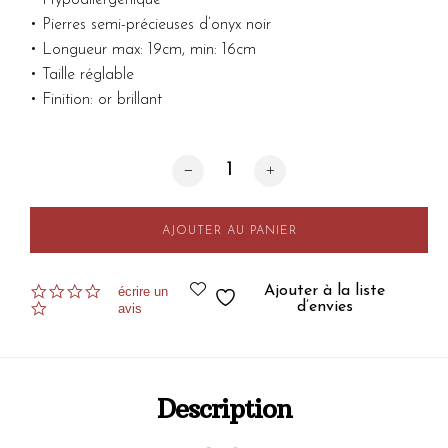
• Pierres semi-précieuses d’onyx noir
• Longueur max: 19cm, min: 16cm
• Taille réglable
• Finition: or brillant
quantité de Bracelet Saule Noir
AJOUTER AU PANIER
0.0
Ajouter à la liste
écrire un
star
d’envies
avis
rating
Description